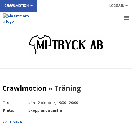
CRAWLMOTION
LOGGA IN
HEM
NYHETER
KALENDER
BILDGALLERI
DOKUMENT
Crawlmotion
» Träning
KONTAKT
Tid:
sön 12 oktober, 19:00 - 20:00
Plats:
Skepplanda simhall
<< Tillbaka