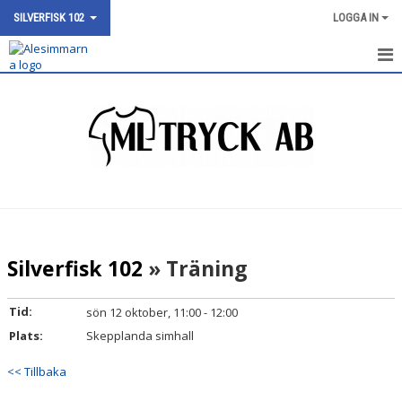
SILVERFISK 102
LOGGA IN
SILVERFISK 100
NYHETER
KALENDER
BILDGALLERI
DOKUMENT
Silverfisk 102
» Träning
KONTAKT
Tid:
sön 12 oktober, 11:00 - 12:00
Plats:
Skepplanda simhall
<< Tillbaka