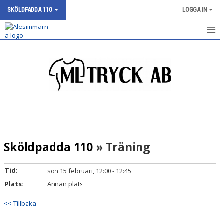
SKÖLDPADDA 110
LOGGA IN
SILVERFISK 111
NYHETER
KALENDER
BILDGALLERI
DOKUMENT
Sköldpadda 110
» Träning
KONTAKT
Tid:
sön 15 februari, 12:00 - 12:45
Plats:
Annan plats
<< Tillbaka