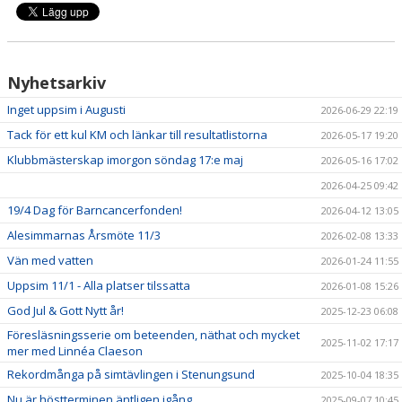
Nyhetsarkiv
Inget uppsim i Augusti
2026-06-29 22:19
Tack för ett kul KM och länkar till resultatlistorna
2026-05-17 19:20
Klubbmästerskap imorgon söndag 17:e maj
2026-05-16 17:02
2026-04-25 09:42
19/4 Dag för Barncancerfonden!
2026-04-12 13:05
Alesimmarnas Årsmöte 11/3
2026-02-08 13:33
Vän med vatten
2026-01-24 11:55
Uppsim 11/1 - Alla platser tilssatta
2026-01-08 15:26
God Jul & Gott Nytt år!
2025-12-23 06:08
Föresläsningsserie om beteenden, näthat och mycket
2025-11-02 17:17
mer med Linnéa Claeson
Rekordmånga på simtävlingen i Stenungsund
2025-10-04 18:35
Nu är höstterminen äntligen igång
2025-09-07 10:45