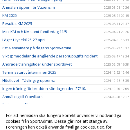
Anmälan öppen för Vuxensim
2025-08-01 10:36
KM 2025
2025-05-24 09:15
Resultat KM 2025
2025-05-11 21:47
Mini KM och KM samt familjedag 11/5
2025-04-21 20:26
Läger i Lysekil 25-27 april
2025-04-05 15:39
6st Alesimmare på dagens Sjörövarsim
2025-03-22 13:37
Viktigt meddelande angående personuppgiftsincident
2025-02-17 19:34
Ändrade träningstider under sportlovet
2025-02-08 16:38
Terminsstart vårterminen 2025
2024-12-22 12:46
Höstlovet - Tävlingsgrupperna
2024-10-26 13:35
Ingen träning för bredden söndagen den 27/10.
2024-10-20 17:05
Anmäl dig till Crawlkurs
2024-09-08 17:57
Platser kvar för vuxensim!
2024-08-31 19:46
MINI-KM & KM SÖNDAG 12 maj
2024-05-05 13:54
För att hemsidan ska fungera korrekt använder vi nödvändiga
Fakturor
cookies från SportAdmin. Dessa går inte att stänga av.
2024-01-31
Föreningen kan också använda frivilliga cookies, t.ex. för
Välkommen till vår nya hemsida!
2023-12-22 16:12