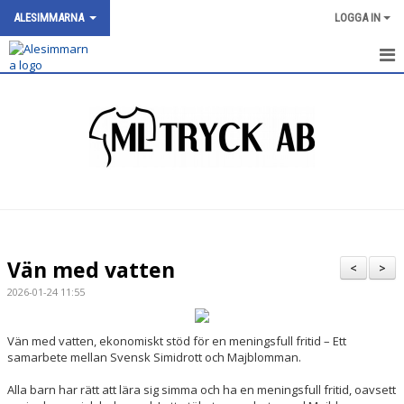
ALESIMMARNA
LOGGA IN
HEM
NYHETER
OM KLUBBEN
SIMNIVÅER
KALENDER
Vän med vatten
<
>
BILDGALLERI
2026-01-24 11:55
DOKUMENT
Vän med vatten, ekonomiskt stöd för en meningsfull fritid – Ett
samarbete mellan Svensk Simidrott och Majblomman.
VÅRA GRUPPER/TRÄNARE
Alla barn har rätt att lära sig simma och ha en meningsfull fritid, oavsett