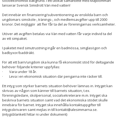
TRYGG FÖRENING
socioekonomisk bakgrund. I ett utökat samarbete med Majblomman
lanserar Svensk Simidrott Vän med vatten!
Det innebär en finansiering/subventionering av enskilda barn och
ungdomars simskole-, tränings-, och medlemsavgifter upp till 2000
kronor. Det möjliggör att fler får ta del av föreningarnas verksamheter.
Utöver att avgiften betalas via Vän med vatten får varje individ ta del
av ett simpaket.
I paketet med simutrustning ingår en badmössa, simglasögon och
badbyxor/baddräkt.
För att ett barn/ungdom ska kunna få ekonomiskt stöd för deltagande
behöver följande kriterier uppfyllas:
· Vara under 18 år.
· Leva i en ekonomisk situation där pengarna inte räcker till.
Ett intyg som styrker barnets situation behöver lämnas in. Intyget kan
skrivas av någon som känner till barnets situation, t.ex.
föreningsledare, skolpersonal, socialsekreterare m.m. Intyget ska
beskriva barnets situation samt vad det ekonomiska stödet skulle
innebära för barnet. Intyget ska innehålla kontaktuppgifter till
intygsskrivaren samt mejlas in till kontakt@alesimmarna.se.
(intygsblankett hittar ni under dokument)