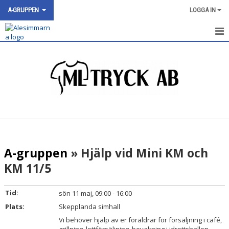
A-GRUPPEN
LOGGA IN
A-GRUPPEN
NYHETER
KALENDER
BILDGALLERI
DOKUMENT
A-gruppen
» Hjälp vid Mini KM och
KONTAKT
KM 11/5
Tid:
sön 11 maj, 09:00 - 16:00
Plats:
Skepplanda simhall
Vi behöver hjälp av er föräldrar för försäljning i café,