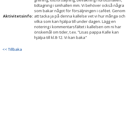
grillning, lottförsäljning, bevakning i idrottshallen,
tidtagning i simhallen mm. Vi behöver också några
som bakar något för försäljningen i caféet. Genom
Aktivitetsinfo:
att tacka ja på denna kallelse vet vi hur många och
vilka som kan hjälpa till under dagen. Lägg en
notering i kommentarsfältet i kallelsen om ni har
önskemål om tider, t.ex. ”Lisas pappa Kalle kan
hjälpa till kl.8-12. Vi kan baka"
<< Tillbaka