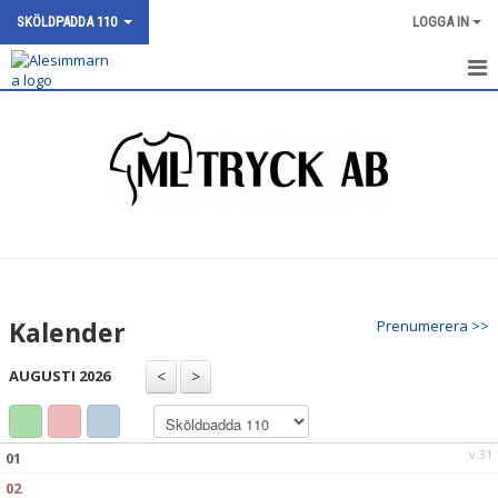
SKÖLDPADDA 110
LOGGA IN
SILVERFISK 111
NYHETER
KALENDER
BILDGALLERI
DOKUMENT
Kalender
Prenumerera >>
KONTAKT
AUGUSTI 2026
v.31
01
02