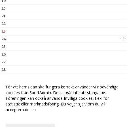
19
20
21
22
23
v.35
24
25
26
27
28
29
30
För att hemsidan ska fungera korrekt använder vi nödvändiga
v.36
31
cookies från SportAdmin. Dessa går inte att stänga av.
Föreningen kan också använda frivilliga cookies, t.ex. för
statistik eller marknadsföring. Du väljer själv om du vill
acceptera dessa.
Anpassa dina val
Cookie-
Gå till