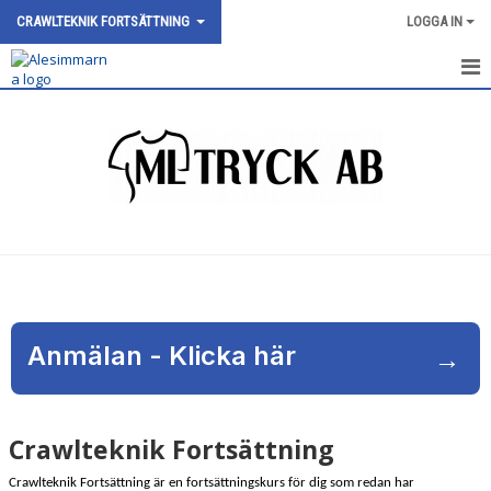
CRAWLTEKNIK FORTSÄTTNING
LOGGA IN
HEM
NYHETER
KALENDER
BILDGALLERI
DOKUMENT
KONTAKT
Anmälan - Klicka här
→
Crawlteknik Fortsättning
Crawlteknik Fortsättning är en fortsättningskurs för dig som redan har