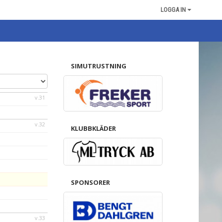
LOGGA IN
SIMUTRUSTNING
v.31
v.32
KLUBBKLÄDER
SPONSORER
v.33