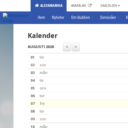
ALESIMMARNA
ANMÄLAN
SIMLINJEN
Hem
Nyheter
Om klubben
Simnivåer
K
Kalender
AUGUSTI 2026
01
lör
02
sön
03
mån
04
tis
05
ons
06
tor
07
fre
08
lör
09
sön
10
mån