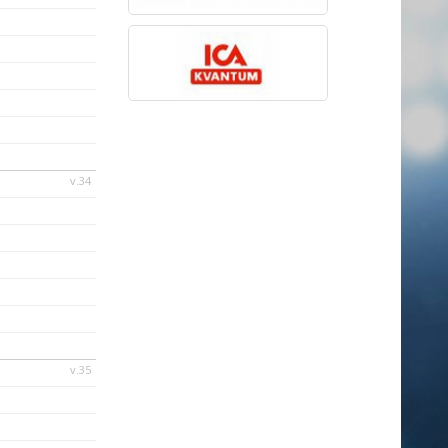
v.34
v.35