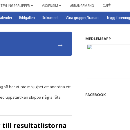
TÄVLINGSGRUPPER
VUXENSIM
ARRANGEMANG
CAFÈ
alender
Bildgalleri
Dokument
Våra grupper/tränare
Trygg förening
MEDLEMSAPP
→
g så har vi inte möjlighet att anordna ett
FACEBOOK
 med uppstart kan släppa några fåtal
till resultatlistorna