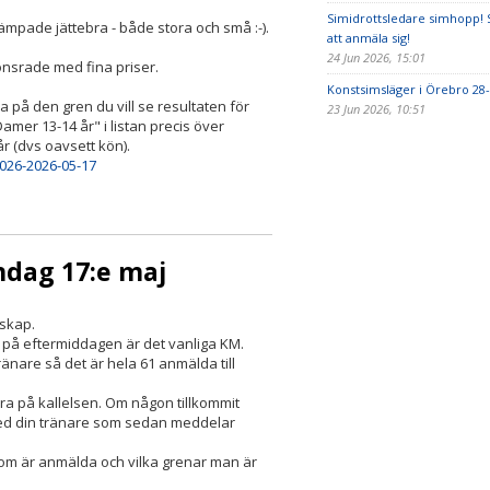
Simidrottsledare simhopp! S
kämpade jättebra - både stora och små :-).
att anmäla sig!
24 Jun 2026, 15:01
nsrade med fina priser.
Konstsimsläger i Örebro 28-
 på den gren du vill se resultaten för
23 Jun 2026, 10:51
Damer 13-14 år" i listan precis över
 (dvs oavsett kön).
026-2026-05-17
dag 17:e maj
rskap.
 på eftermiddagen är det vanliga KM.
änare så det är hela 61 anmälda till
a på kallelsen. Om någon tillkommit
 med din tränare som sedan meddelar
som är anmälda och vilka grenar man är