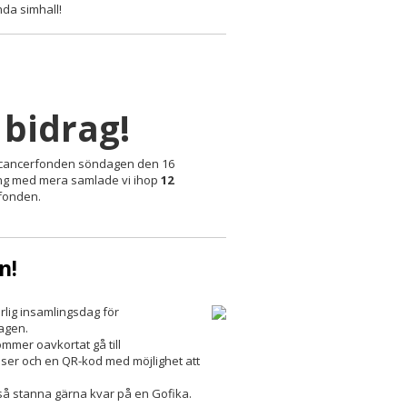
anda simhall!
 bidrag!
Barncancerfonden söndagen den 16
ling med mera samlade vi ihop
12
rfonden.
n!
ärlig insamlingsdag för
agen.
ommer oavkortat gå till
iser och en QR-kod med möjlighet att
så stanna gärna kvar på en Gofika.