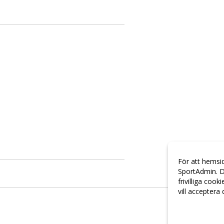
För att hemsi
SportAdmin. D
frivilliga cook
vill acceptera
Anpassa dina 