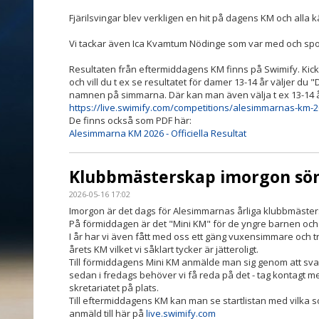
Fjärilsvingar blev verkligen en hit på dagens KM och alla 
Vi tackar även Ica Kvamtum Nödinge som var med och spo
Resultaten från eftermiddagens KM finns på Swimify. Kicka
och vill du t ex se resultatet för damer 13-14 år väljer du "
namnen på simmarna. Där kan man även välja t ex 13-14 år
https://live.swimify.com/competitions/alesimmarnas-km-2
De finns också som PDF här:
Alesimmarna KM 2026 - Officiella Resultat
Klubbmästerskap imorgon sön
2026-05-16 17:02
Imorgon är det dags för Alesimmarnas årliga klubbmäste
På förmiddagen är det "Mini KM" för de yngre barnen och
I år har vi även fått med oss ett gäng vuxensimmare och tr
årets KM vilket vi såklart tycker är jätteroligt.
Till förmiddagens Mini KM anmälde man sig genom att svar
sedan i fredags behöver vi få reda på det - tag kontagt
skretariatet på plats.
Till eftermiddagens KM kan man se startlistan med vilka 
anmäld till här på
live.swimify.com