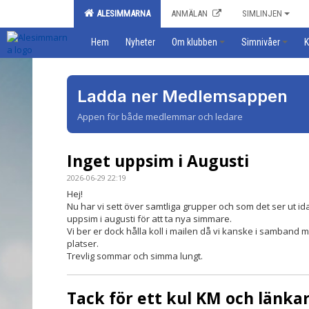
ALESIMMARNA
ANMÄLAN
SIMLINJEN
Hem
Nyheter
Om klubben
Simnivåer
K
Ladda ner Medlemsappen
Appen för både medlemmar och ledare
Inget uppsim i Augusti
2026-06-29 22:19
Hej!
Nu har vi sett över samtliga grupper och som det ser ut ida
uppsim i augusti för att ta nya simmare.
Vi ber er dock hålla koll i mailen då vi kanske i samband
platser.
Trevlig sommar och simma lungt.
Tack för ett kul KM och länkar 