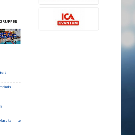
 GRUPPER
tort
mskola i
li
klass kan inte