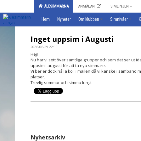
ALESIMMARNA
ANMÄLAN
SIMLINJEN
Hem
Nyheter
Om klubben
Simnivåer
K
Inget uppsim i Augusti
2026-06-29 22:19
Hej!
Nu har vi sett över samtliga grupper och som det ser ut ida
uppsim i augusti för att ta nya simmare.
Vi ber er dock hålla koll i mailen då vi kanske i samband
platser.
Trevlig sommar och simma lungt.
Nyhetsarkiv