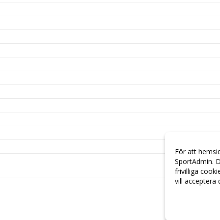
För att hemsi
SportAdmin. D
frivilliga cook
vill acceptera
Anpassa dina 