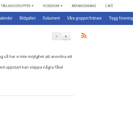
TÄVLINGSGRUPPER
VUXENSIM
ARRANGEMANG
CAFÈ
alender
Bildgalleri
Dokument
Våra grupper/tränare
Trygg förening
<
>
g så har vi inte möjlighet att anordna ett
 med uppstart kan släppa några fåtal