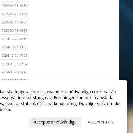
2025-04-05 15:39
2025-03-22 13:37
2025-02-17 19:34
2025-02-08 16:38
2024-12-22 12:46
2024-10-26 13:35
2024-10-20 17:05
2024-09-08 17:57
2024-08-31 19:46
2024-05-05 13:54
2024-01-31
dan ska fungera korrekt använder vi nödvändiga cookies från
essa går inte att stänga av. Föreningen kan också använda
2023-12-22 16:12
ies, t.ex. för statistik eller marknadsföring. Du väljer själv om du
 dessa.
val
Acceptera nödvändiga
Acceptera alla