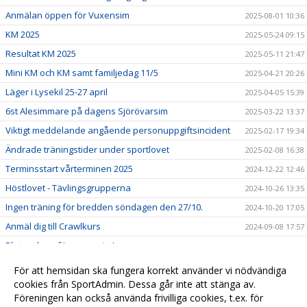
Anmälan öppen för Vuxensim
2025-08-01 10:36
KM 2025
2025-05-24 09:15
Resultat KM 2025
2025-05-11 21:47
Mini KM och KM samt familjedag 11/5
2025-04-21 20:26
Läger i Lysekil 25-27 april
2025-04-05 15:39
6st Alesimmare på dagens Sjörövarsim
2025-03-22 13:37
Viktigt meddelande angående personuppgiftsincident
2025-02-17 19:34
Ändrade träningstider under sportlovet
2025-02-08 16:38
Terminsstart vårterminen 2025
2024-12-22 12:46
Höstlovet - Tävlingsgrupperna
2024-10-26 13:35
Ingen träning för bredden söndagen den 27/10.
2024-10-20 17:05
Anmäl dig till Crawlkurs
2024-09-08 17:57
Platser kvar för vuxensim!
2024-08-31 19:46
MINI-KM & KM SÖNDAG 12 maj
2024-05-05 13:54
För att hemsidan ska fungera korrekt använder vi nödvändiga
Fakturor
cookies från SportAdmin. Dessa går inte att stänga av.
2024-01-31
Föreningen kan också använda frivilliga cookies, t.ex. för
Välkommen till vår nya hemsida!
2023-12-22 16:12