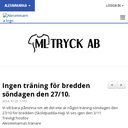
ALESIMMARNA
LOGGA IN
HEM
NYHETER
OM KLUBBEN
SIMNIVÅER
KALENDER
Ingen träning för bredden
<
>
BILDGALLERI
söndagen den 27/10.
2024-10-20 17:05
DOKUMENT
Vi vill bara påminna om att det inte är någon träning söndagen den
27/10 för bredden (Sköldpadda-Haj). Vi ses igen den 3/11.
VÅRA GRUPPER/TRÄNARE
Trevligt höstlov
Alesimmarnas tränare