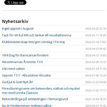
TRYGG FÖRENING
Nyhetsarkiv
Inget uppsim i Augusti
2026-06-29 22:19
Tack för ett kul KM och länkar till resultatlistorna
2026-05-17 19:20
Klubbmästerskap imorgon söndag 17:e maj
2026-05-16 17:02
2026-04-25 09:42
19/4 Dag för Barncancerfonden!
2026-04-12 13:05
Alesimmarnas Årsmöte 11/3
2026-02-08 13:33
Vän med vatten
2026-01-24 11:55
Uppsim 11/1 - Alla platser tilssatta
2026-01-08 15:26
God Jul & Gott Nytt år!
2025-12-23 06:08
Föresläsningsserie om beteenden, näthat och mycket
2025-11-02 17:17
mer med Linnéa Claeson
Rekordmånga på simtävlingen i Stenungsund
2025-10-04 18:35
Nu är höstterminen äntligen igång
2025-09-07 10:45