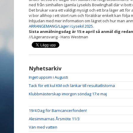
ned från simhallen (gamla Lysekils Bowlinghall där vi bott
Det brukar vara ett väldigt mysigt och ett bra läger att för
vi bor allihop i ett stort rum och föräldrar enkelt kan följ
Inbjudan med mer information om lägret och hur man anmä
ARRANGEMANG/Läger i Lysekil 2025
.
Sista anmälningsdag är 15:e april så anmäl dig redan
//Lägeransvarig - Hans Westman
Nyhetsarkiv
Inget uppsim i Augusti
Tack för ett kul KM och länkar till resultatlistorna
Klubbmästerskap imorgon söndag 17:e maj
19/4 Dag för Barncancerfonden!
Alesimmarnas Årsmöte 11/3
Vän med vatten