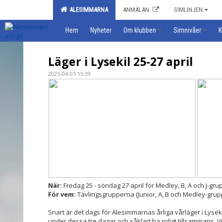
ALESIMMARNA
ANMÄLAN
SIMLINJEN
Hem
Nyheter
Om klubben
Simnivåer
K
Läger i Lysekil 25-27 april
2025-04-05 15:39
När:
Fredag 25 - söndag 27 april för Medley, B, A och J-gr
För vem:
Tävlingsgrupperna (Junior, A, B och Medley-gru
Snart är det dags för Alesimmarnas årliga vårläger i Lysek
under dessa tre dagar och såklart ha roligt tillsammans. V