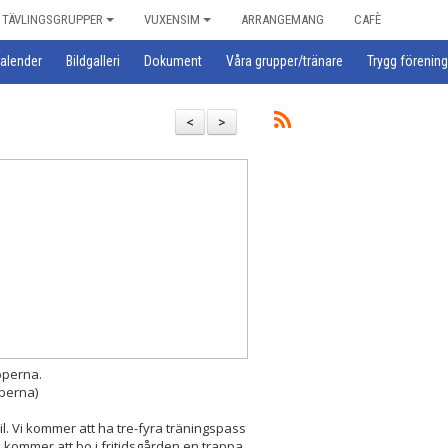
TÄVLINGSGRUPPER
VUXENSIM
ARRANGEMANG
CAFÈ
alender
Bildgalleri
Dokument
Våra grupper/tränare
Trygg förening
<
>
upperna.
pperna)
il. Vi kommer att ha tre-fyra träningspass
i kommer att bo i fritidsgården en trappa