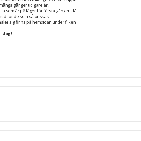
 många gånger tidigare år).
 alla som är på läger för första gången då
a med för de som så önskar.
ler sig finns på hemsidan under fliken:
 idag!