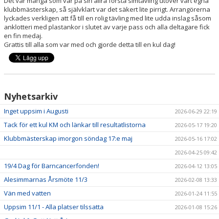
Det var många som var på sin allra första simtävling utöver vårt egna
TRYGG FÖRENING
klubbmästerskap, så självklart var det säkert lite pirrigt. Arrangörerna
lyckades verkligen att få till en rolig tävling med lite udda inslag såsom
anklotteri med plastankor i slutet av varje pass och alla deltagare fick
en fin medaj.
Grattis till alla som var med och gjorde detta till en kul dag!
Nyhetsarkiv
Inget uppsim i Augusti
2026-06-29 22:19
Tack för ett kul KM och länkar till resultatlistorna
2026-05-17 19:20
Klubbmästerskap imorgon söndag 17:e maj
2026-05-16 17:02
2026-04-25 09:42
19/4 Dag för Barncancerfonden!
2026-04-12 13:05
Alesimmarnas Årsmöte 11/3
2026-02-08 13:33
Vän med vatten
2026-01-24 11:55
Uppsim 11/1 - Alla platser tilssatta
2026-01-08 15:26