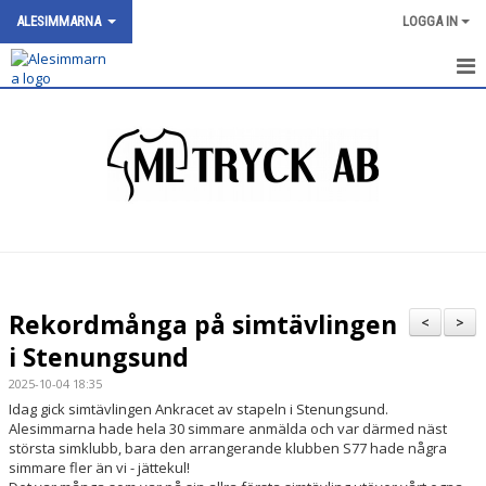
ALESIMMARNA
LOGGA IN
HEM
NYHETER
OM KLUBBEN
SIMNIVÅER
KALENDER
Rekordmånga på simtävlingen
<
>
BILDGALLERI
i Stenungsund
2025-10-04 18:35
DOKUMENT
Idag gick simtävlingen Ankracet av stapeln i Stenungsund.
Alesimmarna hade hela 30 simmare anmälda och var därmed näst
VÅRA GRUPPER/TRÄNARE
största simklubb, bara den arrangerande klubben S77 hade några
simmare fler än vi - jättekul!