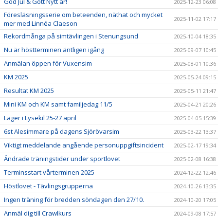
God Jul & Gott Nytt år!
2025-12-23 06:08
Föresläsningsserie om beteenden, näthat och mycket
2025-11-02 17:17
mer med Linnéa Claeson
Rekordmånga på simtävlingen i Stenungsund
2025-10-04 18:35
Nu är höstterminen äntligen igång
2025-09-07 10:45
Anmälan öppen för Vuxensim
2025-08-01 10:36
KM 2025
2025-05-24 09:15
Resultat KM 2025
2025-05-11 21:47
Mini KM och KM samt familjedag 11/5
2025-04-21 20:26
Läger i Lysekil 25-27 april
2025-04-05 15:39
6st Alesimmare på dagens Sjörövarsim
2025-03-22 13:37
Viktigt meddelande angående personuppgiftsincident
2025-02-17 19:34
Ändrade träningstider under sportlovet
2025-02-08 16:38
Terminsstart vårterminen 2025
2024-12-22 12:46
Höstlovet - Tävlingsgrupperna
2024-10-26 13:35
Ingen träning för bredden söndagen den 27/10.
2024-10-20 17:05
Anmäl dig till Crawlkurs
2024-09-08 17:57