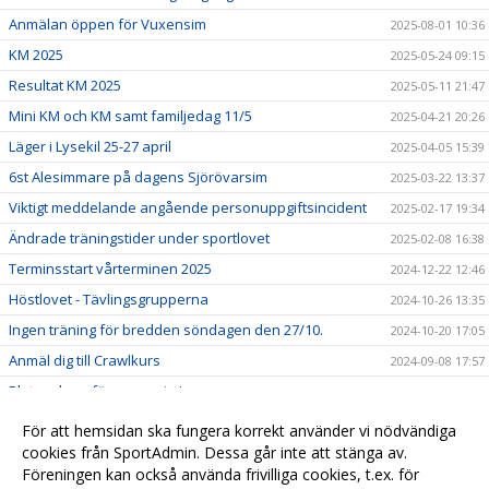
Anmälan öppen för Vuxensim
2025-08-01 10:36
KM 2025
2025-05-24 09:15
Resultat KM 2025
2025-05-11 21:47
Mini KM och KM samt familjedag 11/5
2025-04-21 20:26
Läger i Lysekil 25-27 april
2025-04-05 15:39
6st Alesimmare på dagens Sjörövarsim
2025-03-22 13:37
Viktigt meddelande angående personuppgiftsincident
2025-02-17 19:34
Ändrade träningstider under sportlovet
2025-02-08 16:38
Terminsstart vårterminen 2025
2024-12-22 12:46
Höstlovet - Tävlingsgrupperna
2024-10-26 13:35
Ingen träning för bredden söndagen den 27/10.
2024-10-20 17:05
Anmäl dig till Crawlkurs
2024-09-08 17:57
Platser kvar för vuxensim!
2024-08-31 19:46
MINI-KM & KM SÖNDAG 12 maj
2024-05-05 13:54
För att hemsidan ska fungera korrekt använder vi nödvändiga
Fakturor
cookies från SportAdmin. Dessa går inte att stänga av.
2024-01-31
Föreningen kan också använda frivilliga cookies, t.ex. för
Välkommen till vår nya hemsida!
2023-12-22 16:12