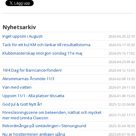
TRYGG FÖRENING
Nyhetsarkiv
Inget uppsim i Augusti
2026-06-29 22:19
Tack för ett kul KM och länkar till resultatlistorna
2026-05-17 19:20
Klubbmästerskap imorgon söndag 17:e maj
2026-05-16 17:02
2026-04-25 09:42
19/4 Dag för Barncancerfonden!
2026-04-12 13:05
Alesimmarnas Årsmöte 11/3
2026-02-08 13:33
Vän med vatten
2026-01-24 11:55
Uppsim 11/1 - Alla platser tilssatta
2026-01-08 15:26
God Jul & Gott Nytt år!
2025-12-23 06:08
Föresläsningsserie om beteenden, näthat och mycket
2025-11-02 17:17
mer med Linnéa Claeson
Rekordmånga på simtävlingen i Stenungsund
2025-10-04 18:35
Nu är höstterminen äntligen igång
2025-09-07 10:45