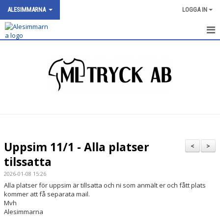
ALESIMMARNA
LOGGA IN
HEM
NYHETER
OM KLUBBEN
SIMNIVÅER
KALENDER
Uppsim 11/1 - Alla platser
<
>
BILDGALLERI
tilssatta
2026-01-08 15:26
DOKUMENT
Alla platser för uppsim är tillsatta och ni som anmält er och fått plats
kommer att få separata mail.
VÅRA GRUPPER/TRÄNARE
Mvh
Alesimmarna