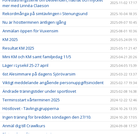
Föresläsningsserie om beteenden, näthat och mycket
2025-11-02 17:17
mer med Linnéa Claeson
Rekordmånga på simtävlingen i Stenungsund
2025-10-04 18:35
Nu är höstterminen äntligen igång
2025-09-07 10:45
Anmälan öppen för Vuxensim
2025-08-01 10:36
KM 2025
2025-05-24 09:15
Resultat KM 2025
2025-05-11 21:47
Mini KM och KM samt familjedag 11/5
2025-04-21 20:26
Läger i Lysekil 25-27 april
2025-04-05 15:39
6st Alesimmare på dagens Sjörövarsim
2025-03-22 13:37
Viktigt meddelande angående personuppgiftsincident
2025-02-17 19:34
Ändrade träningstider under sportlovet
2025-02-08 16:38
Terminsstart vårterminen 2025
2024-12-22 12:46
Höstlovet - Tävlingsgrupperna
2024-10-26 13:35
Ingen träning för bredden söndagen den 27/10.
2024-10-20 17:05
Anmäl dig till Crawlkurs
2024-09-08 17:57
Platser kvar för vuxensim!
2024-08-31 19:46