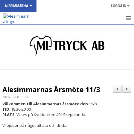
ALESIMMARNA
LOGGA IN
HEM
NYHETER
OM KLUBBEN
SIMNIVÅER
KALENDER
Alesimmarnas Årsmöte 11/3
<
>
BILDGALLERI
2026-02-08 13:33
Välkommen till Alesimmarnas årsmöte den 11/3
DOKUMENT
TID
: 18.30-20.00.
PLATS
: Vi ses på Kyrkbacken 49 i Skepplanda.
VÅRA GRUPPER/TRÄNARE
Vi bjuder på något att äta och dricka.