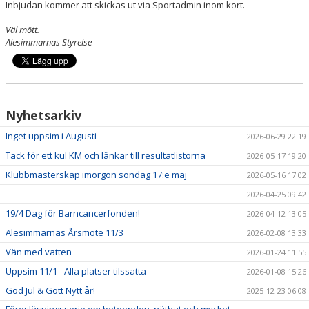
TRYGG FÖRENING
Inbjudan kommer att skickas ut via Sportadmin inom kort.
Väl mött.
Alesimmarnas Styrelse
Nyhetsarkiv
Inget uppsim i Augusti
2026-06-29 22:19
Tack för ett kul KM och länkar till resultatlistorna
2026-05-17 19:20
Klubbmästerskap imorgon söndag 17:e maj
2026-05-16 17:02
2026-04-25 09:42
19/4 Dag för Barncancerfonden!
2026-04-12 13:05
Alesimmarnas Årsmöte 11/3
2026-02-08 13:33
Vän med vatten
2026-01-24 11:55
Uppsim 11/1 - Alla platser tilssatta
2026-01-08 15:26
God Jul & Gott Nytt år!
2025-12-23 06:08